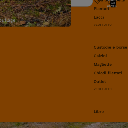
articoli
Ricerca
nel
carrello:
Plantari
0
Lacci
uflage
VEDI TUTTO
Abbigliamento e 
Custodie e borse
Calzini
Magliette
Chiodi filettati
Outlet
VEDI TUTTO
Libro
Libro