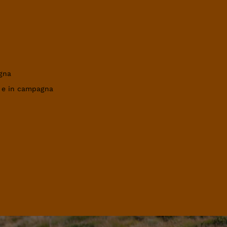
gna
a e in campagna