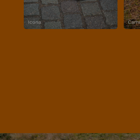
Icona
Camo