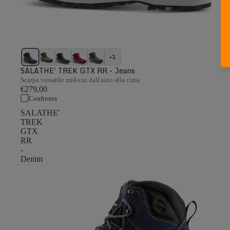
+1
SALATHE' TREK GTX RR - Jeans
Scarpa versatile mid-cut dall'auto alla cima
€279,00
Confronta
SALATHE'
TREK
GTX
RR
-
Denim