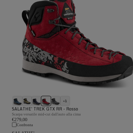
+1
SALATHE' TREK GTX RR - Rosso
Scarpa versatile mid-cut dall'auto alla cima
€279,00
Confronta