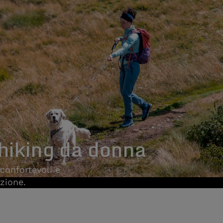
 hiking da donna
confortevoli e
izione.