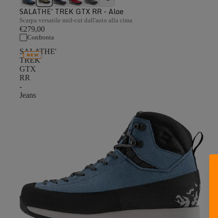
SALATHE' TREK GTX RR - Aloe
Scarpa versatile mid-cut dall'auto alla cima
€279,00
Confronta
SALATHE'
NEW
TREK
GTX
RR
-
Jeans