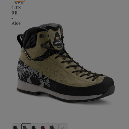
TREK
GTX
RR
-
Aloe
+1