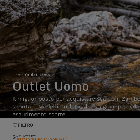
Home
›
Outlet Uomo
Outlet Uomo
Il miglior posto per acquistare scarponi Zam
scontati. Modelli outlet delle stagioni preceden
esaurimento scorte.
FILTRO
SALATHE'
PREZZO VALIDO SOLO ONLINE