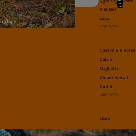
articoli
Ricerca
nel
carrello:
Plantari
0
Lacci
uflage
VEDI TUTTO
Abbigliamento e 
Custodie e borse
Calzini
Magliette
Chiodi filettati
Outlet
VEDI TUTTO
Libro
Libro