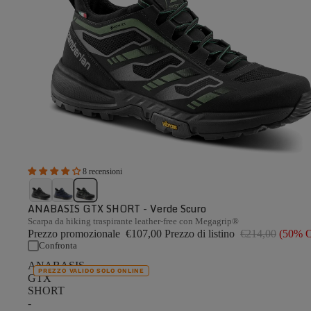
8 recensioni
ANABASIS GTX SHORT - Verde Scuro
Scarpa da hiking traspirante leather-free con Megagrip®
Prezzo promozionale
€107,00
Prezzo di listino
€214,00
(50% 
Confronta
ANABASIS
PREZZO VALIDO SOLO ONLINE
GTX
SHORT
-