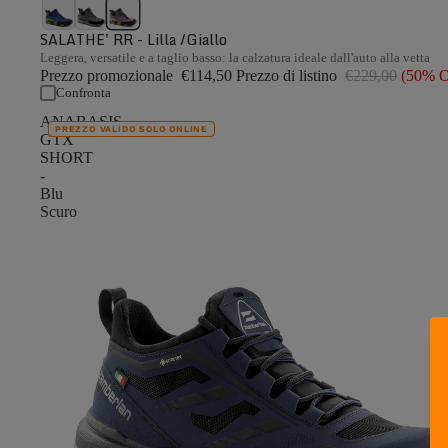
SALATHE' RR - Lilla /Giallo
Leggera, versatile e a taglio basso: la calzatura ideale dall'auto alla vetta
Prezzo promozionale
€114,50
Prezzo di listino
€229,00
(50% 
Confronta
ANABASIS
PREZZO VALIDO SOLO ONLINE
GTX
SHORT
-
Blu
Scuro