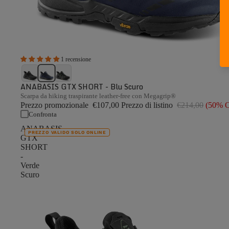
1 recensione
ANABASIS GTX SHORT - Blu Scuro
Scarpa da hiking traspirante leather-free con Megagrip®
Prezzo promozionale
€107,00
Prezzo di listino
€214,00
(50% 
Confronta
ANABASIS
PREZZO VALIDO SOLO ONLINE
GTX
SHORT
-
Verde
Scuro