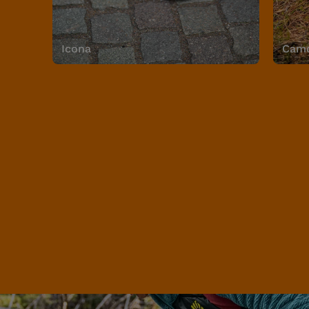
Icona
Camo