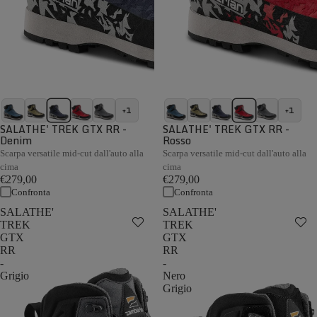
+1
+1
SALATHE' TREK GTX RR -
SALATHE' TREK GTX RR -
Denim
Rosso
Scarpa versatile mid-cut dall'auto alla
Scarpa versatile mid-cut dall'auto alla
cima
cima
€279,00
€279,00
Confronta
Confronta
SALATHE'
SALATHE'
TREK
TREK
GTX
GTX
RR
RR
-
-
Grigio
Nero
Grigio