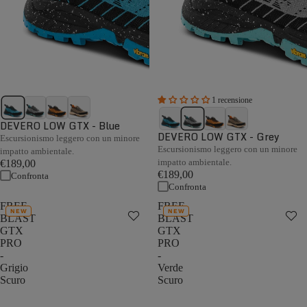
1 recensione
DEVERO LOW GTX - Blue
DEVERO LOW GTX - Grey
Escursionismo leggero con un minore
Escursionismo leggero con un minore
impatto ambientale.
impatto ambientale.
€189,00
€189,00
Confronta
Confronta
FREE
FREE
NEW
NEW
BLAST
BLAST
GTX
GTX
PRO
PRO
-
-
Grigio
Verde
Scuro
Scuro