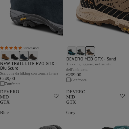
8 recensioni
DEVERO MID GTX - Sand
NEW TRAIL LITE EVO GTX -
Trekking leggero, nel rispetto
Blu Scuro
dell'ambiente.
Scarpone da hiking con tomaia intera
€209,00
€249,00
Confronta
Confronta
DEVERO
DEVERO
MID
MID
GTX
GTX
-
-
Blue
Grey