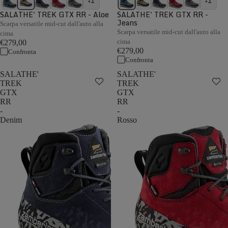
+1
+1
SALATHE' TREK GTX RR - Aloe
SALATHE' TREK GTX RR -
Jeans
Scarpa versatile mid-cut dall'auto alla
Scarpa versatile mid-cut dall'auto alla
cima
cima
€279,00
€279,00
Confronta
Confronta
SALATHE'
SALATHE'
TREK
TREK
GTX
GTX
RR
RR
-
-
Denim
Rosso