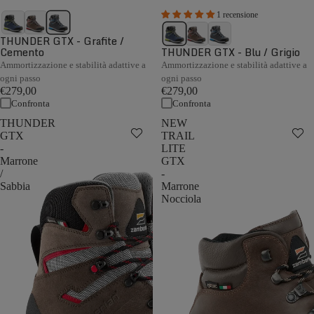
1 recensione
THUNDER GTX - Grafite /
Cemento
THUNDER GTX - Blu / Grigio
Ammortizzazione e stabilità adattive a
Ammortizzazione e stabilità adattive a
ogni passo
ogni passo
€279,00
€279,00
Confronta
Confronta
THUNDER
NEW
GTX
TRAIL
-
LITE
Marrone
GTX
/
-
Sabbia
Marrone
Nocciola