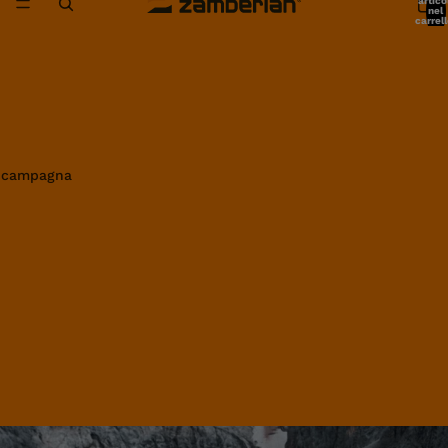
artico
nel
carrell
0
in campagna