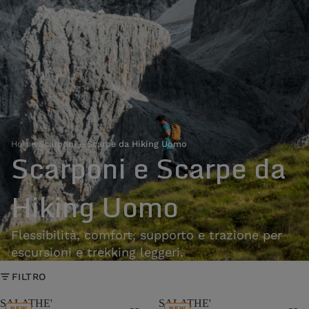
Home
›
Scarponi e Scarpe da Hiking Uomo
Scarponi e Scarpe da
Hiking Uomo
Flessibilità, comfort, supporto e trazione per
escursioni e trekking leggeri.
FILTRO
SALATHE'
SALATHE'
NEW
NEW