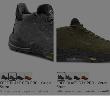
FREE BLAST GTX PRO - Grigio
FREE BLAST GTX PRO - Verde
Scuro
Scuro
Stile senza tempo e prestazioni versatili
Stile senza tempo e prestazioni versatili
per l’uso quotidiano
per l’uso quotidiano
€199,00
€199,00
Confronta
Confronta
La collezione Hiking Uomo Zamberlan comprende scarponi