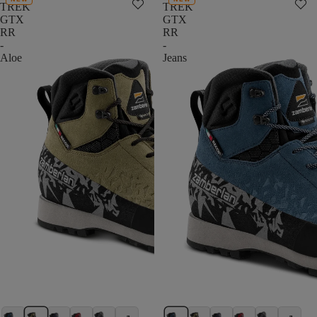
TREK
TREK
GTX
GTX
RR
RR
-
-
Aloe
Jeans