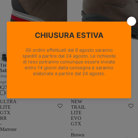
18 recensioni
NEW TRAIL LITE GTX -
Marrone Nocciola
THUNDER GTX - Marrone /
Sabbia
Pelle pieno fiore con trattamento
Hydrobloc®
Ammortizzazione e stabilità adattive a
€235,00
ogni passo
Confronta
€279,00
Confronta
ULTRA
NEW
LITE
TRAIL
GTX
LITE
RR
EVO
-
GTX
Marrone
-
Brown