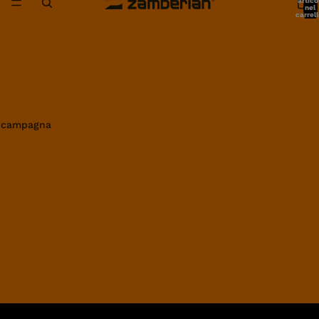
artico
nel
carrell
0
in campagna