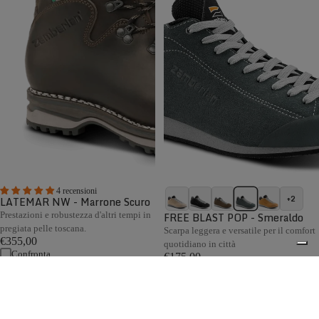
4 recensioni
+2
LATEMAR NW - Marrone Scuro
Prestazioni e robustezza d'altri tempi in
FREE BLAST POP - Smeraldo
pregiata pelle toscana.
Scarpa leggera e versatile per il comfort
€355,00
quotidiano in città
Confronta
€175,00
Confronta
La collezione Outdoor Zamberlan spazia dagli scarponi
tecnici da alpinismo alle scarpe da approach, backpacking
e hiking, fino a calzature versatili per viaggio, campeggio,
0