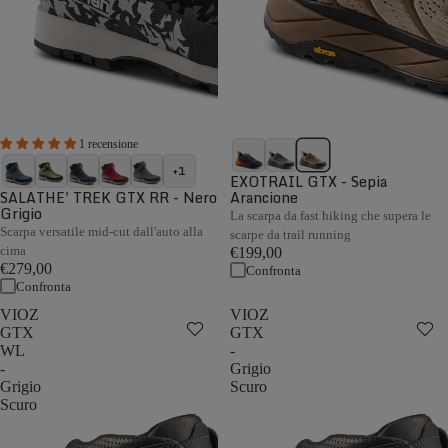
1 recensione
+1
EXOTRAIL GTX - Sepia
SALATHE' TREK GTX RR - Nero
Arancione
Grigio
La scarpa da fast hiking che supera le
Scarpa versatile mid-cut dall'auto alla
scarpe da trail running
cima
€199,00
€279,00
Confronta
Confronta
VIOZ
VIOZ
GTX
GTX
WL
-
-
Grigio
Grigio
Scuro
Scuro