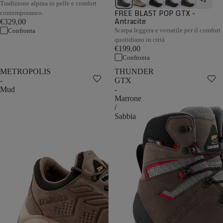
+2
Tradizione alpina in pelle e comfort
FREE BLAST POP GTX -
contemporaneo.
Antracite
€329,00
Scarpa leggera e versatile per il comfort
Confronta
quotidiano in città
€199,00
Confronta
METROPOLIS
THUNDER
-
GTX
Mud
-
Marrone
/
Sabbia