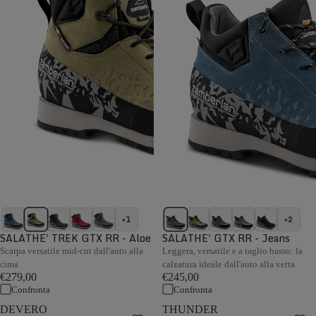
+1
+2
SALATHE' TREK GTX RR - Aloe
SALATHE' GTX RR - Jeans
Scarpa versatile mid-cut dall'auto alla
Leggera, versatile e a taglio basso: la
cima
calzatura ideale dall'auto alla vetta
€279,00
€245,00
Confronta
Confronta
DEVERO
THUNDER