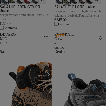
+1
+2
SALATHE' TREK GTX RR -
SALATHE' GTX RR - Aloe
Jeans
Leggera, versatile e a taglio basso: la
Scarpa versatile mid-cut dall'auto alla
calzatura ideale dall'auto alla vetta
cima
€245,00
€279,00
Confronta
Confronta
DEVERO
EXOTRAIL
NEW
MID
GTX
GTX
-
-
Grigio
Sand
Denim