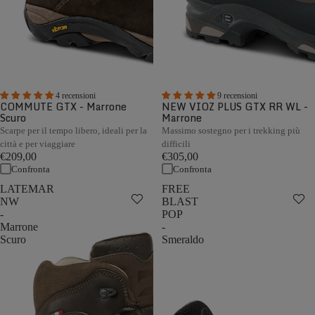
4 recensioni
9 recensioni
COMMUTE GTX - Marrone
NEW VIOZ PLUS GTX RR WL -
Scuro
Marrone
Scarpe per il tempo libero, ideali per la
Massimo sostegno per i trekking più
città e per viaggiare
difficili
€209,00
€305,00
Confronta
Confronta
LATEMAR
FREE
NW
BLAST
-
POP
Marrone
-
Scuro
Smeraldo