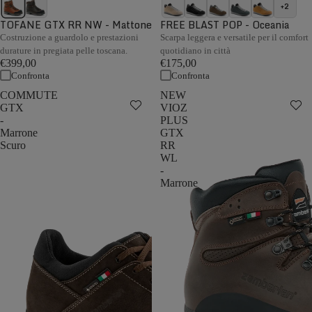
+2
TOFANE GTX RR NW - Mattone
FREE BLAST POP - Oceania
Costruzione a guardolo e prestazioni
Scarpa leggera e versatile per il comfort
durature in pregiata pelle toscana.
quotidiano in città
€399,00
€175,00
Confronta
Confronta
COMMUTE
NEW
GTX
VIOZ
-
PLUS
Marrone
GTX
Scuro
RR
WL
-
Marrone