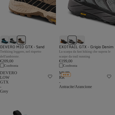
DEVERO MID GTX - Sand
EXOTRAIL GTX - Grigio Denim
Trekking leggero, nel rispetto
La scarpa da fast hiking che supera le
dell'ambiente.
scarpe da trail running
€209,00
€199,00
Confronta
Confronta
DEVERO
MUIR
NEW
LOW
RR
GTX
-
-
Antracite/Arancione
Grey