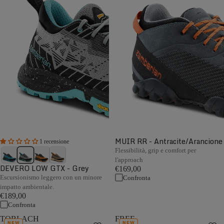
MUIR RR - Antracite/Arancione
1 recensione
Flessibilità, grip e comfort per
l'approach
DEVERO LOW GTX - Grey
€169,00
Escursionismo leggero con un minore
Confronta
impatto ambientale.
€189,00
Confronta
TOBLACH
FREE
NEW
NEW