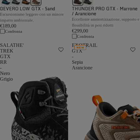
DEVERO LOW GTX - Sand
THUNDER PRO GTX - Marrone
/ Arancione
Escursionismo leggero con un minore
Eccellente ammortizzazione, supporto e
impatto ambientale.
flessibilità in pesi ridotti
€189,00
€299,00
Confronta
Confronta
SALATHE'
EXOTRAIL
NEW
TREK
GTX
GTX
-
RR
Sepia
-
Arancione
Nero
Grigio