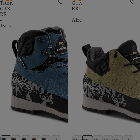
TREK
GTX
GTX
RR
RR
-
-
Aloe
Jeans