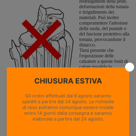
restringimenti della pelle,
deformazioni della tomaia
e irrigidimento dei
materiali. Può inoltre
compromettere l'adesione
della suola, del puntale e
del fascione protettivo alla
tomaia, provocandone il
distacco.
Tieni presente che
l'esposizione delle
calzature a queste fonti di
calore invalida la
garanzia. Lascia asciugare
le calzature in un
ambiente fresco e ben
ventilato. È molto
importante metterle ad
asciugare immediatamente
dopo l'uso, poiché
un'eccessiva umidità
all'interno della calzatura
(compreso il sudore) può
favorire la proliferazione
di muffe e batteri.