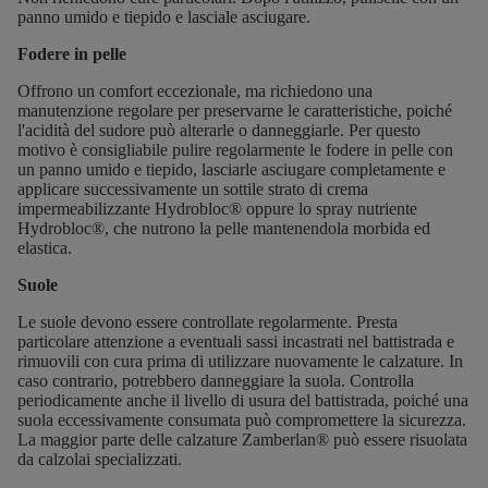
panno umido e tiepido e lasciale asciugare.
Fodere in pelle
Offrono un comfort eccezionale, ma richiedono una
manutenzione regolare per preservarne le caratteristiche, poiché
l'acidità del sudore può alterarle o danneggiarle. Per questo
motivo è consigliabile pulire regolarmente le fodere in pelle con
un panno umido e tiepido, lasciarle asciugare completamente e
applicare successivamente un sottile strato di crema
impermeabilizzante Hydrobloc® oppure lo spray nutriente
Hydrobloc®, che nutrono la pelle mantenendola morbida ed
elastica.
Suole
Le suole devono essere controllate regolarmente. Presta
particolare attenzione a eventuali sassi incastrati nel battistrada e
rimuovili con cura prima di utilizzare nuovamente le calzature. In
caso contrario, potrebbero danneggiare la suola. Controlla
periodicamente anche il livello di usura del battistrada, poiché una
suola eccessivamente consumata può compromettere la sicurezza.
La maggior parte delle calzature Zamberlan® può essere risuolata
da calzolai specializzati.