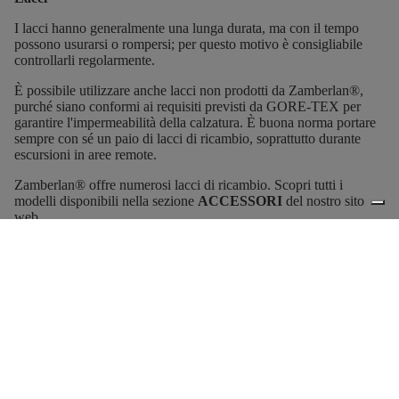
I lacci hanno generalmente una lunga durata, ma con il tempo
possono usurarsi o rompersi; per questo motivo è consigliabile
controllarli regolarmente.
È possibile utilizzare anche lacci non prodotti da Zamberlan®,
purché siano conformi ai requisiti previsti da GORE-TEX per
garantire l'impermeabilità della calzatura. È buona norma portare
sempre con sé un paio di lacci di ricambio, soprattutto durante
escursioni in aree remote.
Zamberlan® offre numerosi lacci di ricambio. Scopri tutti i
modelli disponibili nella sezione
ACCESSORI
del nostro sito
web.
Plantari
I plantari anatomici forniti con le tue calzature devono essere
puliti regolarmente e sostituiti con plantari originali Zamberlan®
ogni sei mesi o almeno una volta all'anno.
Zamberlan® offre diversi tipi di plantari. Scopri tutti i modelli
disponibili nella sezione
ACCESSORI
del nostro sito web.