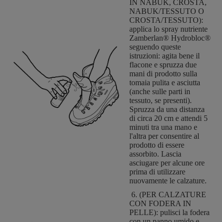
IN NABUK, CROSTA,
NABUK/TESSUTO O
CROSTA/TESSUTO):
applica lo spray nutriente
Zamberlan® Hydrobloc®
seguendo queste
istruzioni: agita bene il
flacone e spruzza due
mani di prodotto sulla
tomaia pulita e asciutta
(anche sulle parti in
tessuto, se presenti).
Spruzza da una distanza
di circa 20 cm e attendi 5
minuti tra una mano e
l'altra per consentire al
prodotto di essere
assorbito. Lascia
asciugare per alcune ore
prima di utilizzare
nuovamente le calzature.
6. (PER CALZATURE
CON FODERA IN
PELLE): pulisci la fodera
con un panno umido e