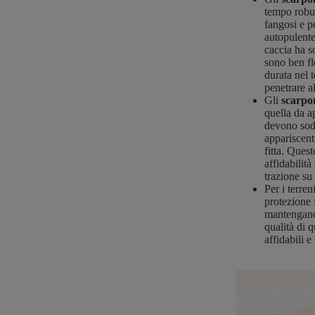
tempo robust
fangosi e p
autopulente
caccia ha s
sono ben fl
durata nel 
penetrare al
Gli
scarpon
quella da a
devono soddi
appariscent
fitta. Ques
affidabilit
trazione su 
Per i terren
protezione 
mantengano 
qualità di 
affidabili 