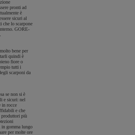
izione
ssere pronti ad
ttualmente è
sere sicuri al
ti che lo scarpone
ll'interno. GORE-
i.
 molto bene per
tarli quindi è
pieno fiore o
mpio tutti i
degli scarponi da
sa se non si è
 e sicuri: nel
 in rocce
ffidabili e che
produttori più
tezioni
oni in gomma lungo
nare per molte ore