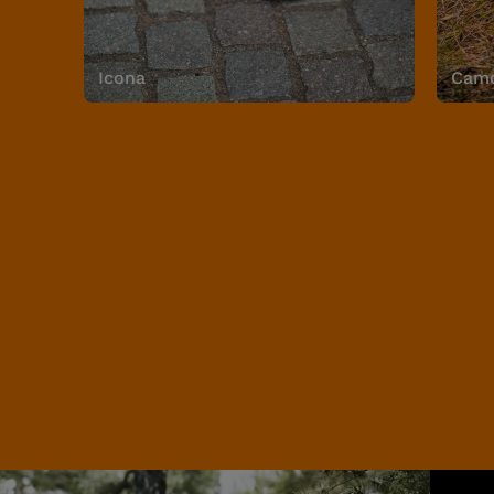
Icona
Camo