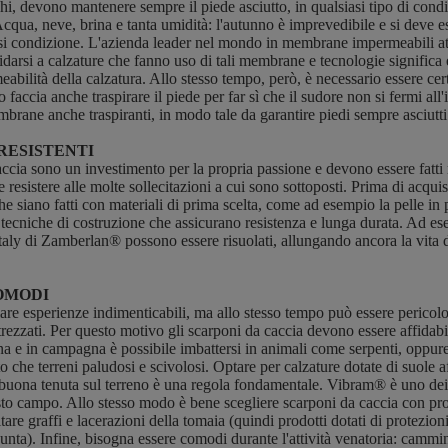
ichi, devono mantenere sempre il piede asciutto, in qualsiasi tipo di cond
cqua, neve, brina e tanta umidità: l'autunno è imprevedibile e si deve e
asi condizione. L'azienda leader nel mondo in membrane impermeabili a
si a calzature che fanno uso di tali membrane e tecnologie significa es
bilità della calzatura. Allo stesso tempo, però, è necessario essere cer
o faccia anche traspirare il piede per far sì che il sudore non si fermi a
rane anche traspiranti, in modo tale da garantire piedi sempre asciutt
 RESISTENTI
accia sono un investimento per la propria passione e devono essere fatti
 resistere alle molte sollecitazioni a cui sono sottoposti. Prima di acquis
he siano fatti con materiali di prima scelta, come ad esempio la pelle in 
tecniche di costruzione che assicurano resistenza e lunga durata. Ad ese
taly di Zamberlan® possono essere risuolati, allungando ancora la vita 
COMODI
are esperienze indimenticabili, ma allo stesso tempo può essere pericolo
ezzati. Per questo motivo gli scarponi da caccia devono essere affidabili
a e in campagna è possibile imbattersi in animali come serpenti, oppure
to che terreni paludosi e scivolosi. Optare per calzature dotate di suole a
buona tenuta sul terreno è una regola fondamentale. Vibram® è uno dei 
sto campo. Allo stesso modo è bene scegliere scarponi da caccia con pro
tare graffi e lacerazioni della tomaia (quindi prodotti dotati di protezi
punta). Infine, bisogna essere comodi durante l'attività venatoria: cammi