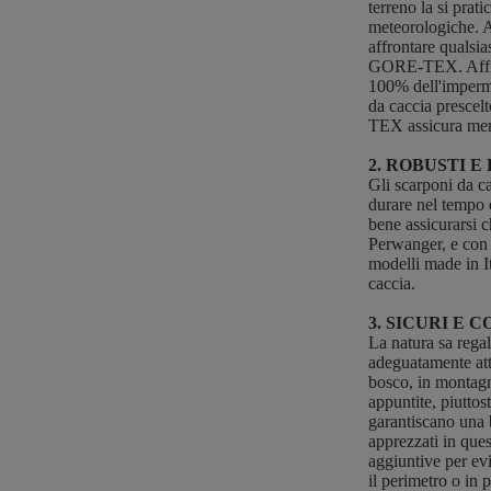
terreno la si prat
meteorologiche. A
affrontare qualsi
GORE-TEX. Affidar
100% dell'impermea
da caccia prescelt
TEX assicura memb
2. ROBUSTI E
Gli scarponi da c
durare nel tempo e
bene assicurarsi c
Perwanger, e con 
modelli made in I
caccia.
3. SICURI E 
La natura sa regal
adeguatamente attr
bosco, in montagn
appuntite, piuttos
garantiscano una 
apprezzati in que
aggiuntive per evi
il perimetro o in 