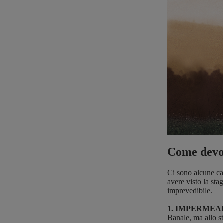
Come devon
Ci sono alcune car
avere visto la sta
imprevedibile.
1. IMPERMEA
Banale, ma allo st