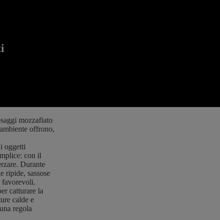
i
aesaggi mozzafiato
l'ambiente offrono,
i oggetti
mplice: con il
rzare. Durante
e ripide, sassose
 favorevoli.
er catturare la
ture calde e
è una regola