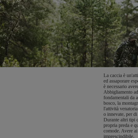
La caccia è un'att
ed assaporare espe
è necessario avere
Abbigliamento adat
fondamentali da a
bosco, la montagn
l'attività venator
o innevate, per d
Durante altri tipi
propria preda e qu
comode. Avere ai p
imprescindibile.