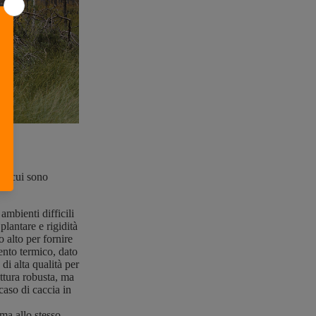
 in cui sono
ambienti difficili
lantare e rigidità
 alto per fornire
nto termico, dato
di alta qualità per
uttura robusta, ma
caso di caccia in
 ma allo stesso