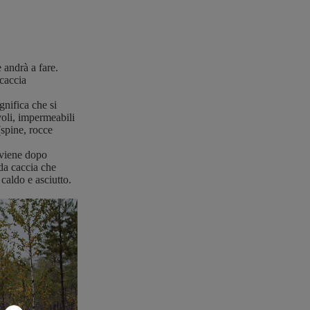
e andrà a fare.
 caccia
gnifica che si
voli, impermeabili
(spine, rocce
avviene dopo
 da caccia che
caldo e asciutto.