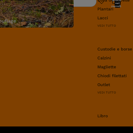
articoli
Ricerca
nel
carrello:
Plantari
0
Lacci
uflage
VEDI TUTTO
Abbigliamento e 
Custodie e borse
Calzini
Magliette
Chiodi filettati
Outlet
VEDI TUTTO
Libro
Libro