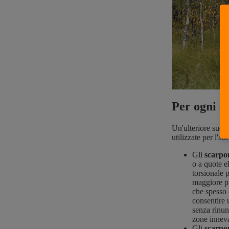
Per ogni a
Un'ulteriore suddi
utilizzate per l'att
Gli
scarpo
o a quote e
torsionale 
maggiore pr
che spesso 
consentire 
senza rinun
zone inneva
Gli
scarpon