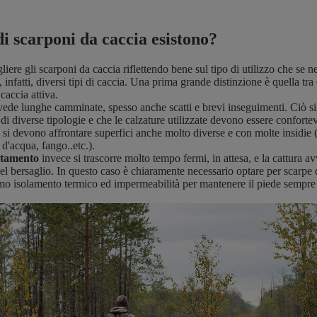
di scarponi da caccia esistono?
liere gli scarponi da caccia riflettendo bene sul tipo di utilizzo che se n
 infatti, diversi tipi di caccia. Una prima grande distinzione è quella tra
caccia attiva.
vede lunghe camminate, spesso anche scatti e brevi inseguimenti. Ciò si
 di diverse tipologie e che le calzature utilizzate devono essere conforte
è si devono affrontare superfici anche molto diverse e con molte insidie 
i d'acqua, fango..etc.).
stamento
invece si trascorre molto tempo fermi, in attesa, e la cattura 
del bersaglio. In questo caso è chiaramente necessario optare per scarpe
imo isolamento termico ed impermeabilità per mantenere il piede sempre 