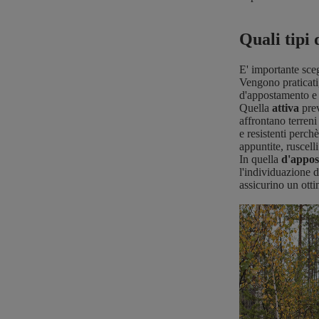
Quali tipi 
E' importante sceg
Vengono praticati,
d'appostamento e 
Quella
attiva
pre
affrontano terreni
e resistenti perch
appuntite, ruscell
In quella
d'appo
l'individuazione 
assicurino un ott