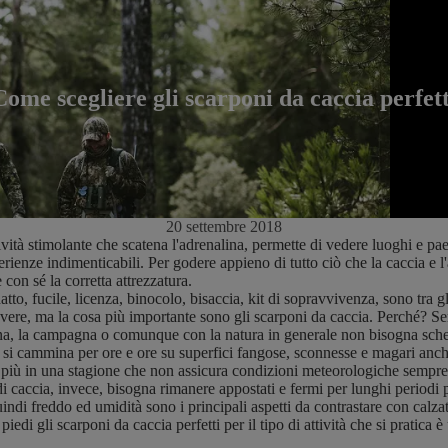
Come scegliere gli scarponi da caccia perfett
20 settembre 2018
ività stimolante che scatena l'adrenalina, permette di vedere luoghi e p
rienze indimenticabili. Per godere appieno di tutto ciò che la caccia e 
 con sé la corretta attrezzatura.
to, fucile, licenza, binocolo, bisaccia, kit di sopravvivenza, sono tra gl
vere, ma la cosa più importante sono gli scarponi da caccia. Perché? Se
a, la campagna o comunque con la natura in generale non bisogna sche
ia si cammina per ore e ore su superfici fangose, sconnesse e magari anch
i più in una stagione che non assicura condizioni meteorologiche sempre
 di caccia, invece, bisogna rimanere appostati e fermi per lunghi periodi p
indi freddo ed umidità sono i principali aspetti da contrastare con calza
iedi gli scarponi da caccia perfetti per il tipo di attività che si pratica 