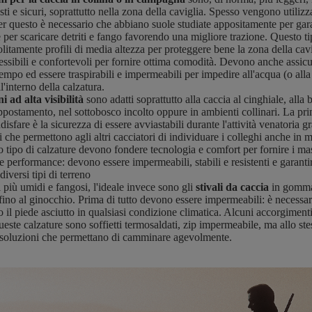
i e sicuri, soprattutto nella zona della caviglia. Spesso vengono utilizza
er questo è necessario che abbiano suole studiate appositamente per gar
 per scaricare detriti e fango favorendo una migliore trazione. Questo ti
olitamente profili di media altezza per proteggere bene la zona della cavi
essibili e confortevoli per fornire ottima comodità. Devono anche assic
tempo ed essere traspirabili e impermeabili per impedire all'acqua (o alla
l'interno della calzatura.
i ad alta visibilità
sono adatti soprattutto alla caccia al cinghiale, alla 
ppostamento, nel sottobosco incolto oppure in ambienti collinari. La pr
sfare è la sicurezza di essere avviastabili durante l'attività venatoria gr
i che permettono agli altri cacciatori di individuare i colleghi anche in 
to tipo di calzature devono fondere tecnologia e comfort per fornire i mas
à e performance: devono essere impermeabili, stabili e resistenti e garant
diversi tipi di terreno
i più umidi e fangosi, l'ideale invece sono gli
stivali da caccia
in gomma
fino al ginocchio. Prima di tutto devono essere impermeabili: è necessa
il piede asciutto in qualsiasi condizione climatica. Alcuni accorgimenti
queste calzature sono soffietti termosaldati, zip impermeabile, ma allo s
e soluzioni che permettano di camminare agevolmente.