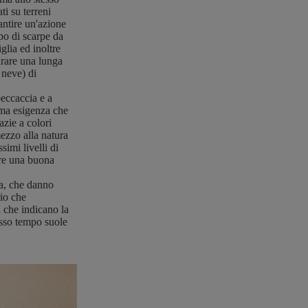
ti su terreni
antire un'azione
po di scarpe da
glia ed inoltre
urare una lunga
 neve) di
beccaccia e a
ima esigenza che
azie a colori
mezzo alla natura
simi livelli di
ire una buona
, che danno
rio che
 che indicano la
tesso tempo suole