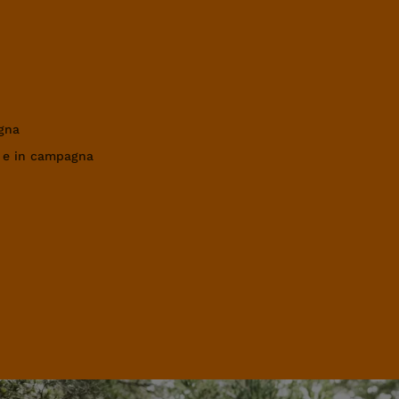
gna
a e in campagna