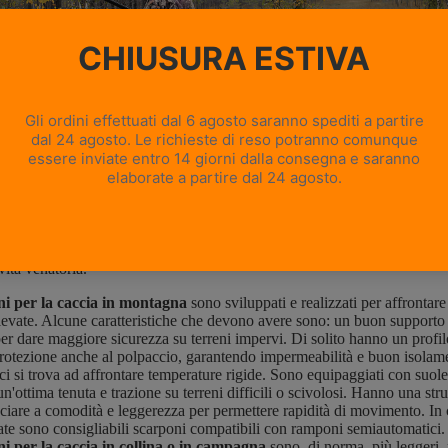
mbiente scarponi da caccia diversi
visione delle calzature da caccia può essere fatta considerando il luogo
ività venatoria.
ni per la caccia in montagna
sono sviluppati e realizzati per affrontare 
levate. Alcune caratteristiche che devono avere sono: un buon supporto p
per dare maggiore sicurezza su terreni impervi. Di solito hanno un profilo
otezione anche al polpaccio, garantendo impermeabilità e buon isolame
ci si trova ad affrontare temperature rigide. Sono equipaggiati con suole 
un'ottima tenuta e trazione su terreni difficili o scivolosi. Hanno una str
ciare a comodità e leggerezza per permettere rapidità di movimento. In 
te sono consigliabili scarponi compatibili con ramponi semiautomatici.
i per la caccia in collina o in campagna
sono, di norma, più leggeri,