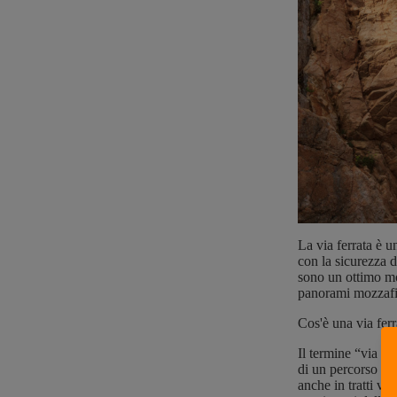
La via ferrata è u
con la sicurezza d
sono un ottimo mo
panorami mozzafi
Cos'è una via ferr
Il termine “via fer
di un percorso att
anche in tratti ve