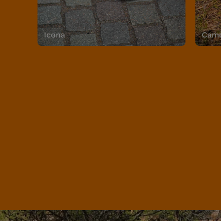
Icona
Camo