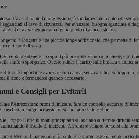
ase
o sul Cavo: durante la progressione, è fondamentale mantenere sempre
 agganciati al cavo di sicurezza. Per avanzare, bisogna sganciare e riag
curandosi di avere sempre almeno un punto di attacco sicuro.
ongetta: la longetta è una piccola longe addizionale, che permette di fer
uro nei punti di sosta.
ovimenti: mantenere il corpo il più possibile vicino alla parete, con i p
ulle staffe o sporgenze. Questo riduce il carico sulle braccia e aumenta l
e Ritmo: è importante avanzare con calma, senza affaticarsi troppo in 
ne il ritmo e fermandosi quando necessario.
uni e Consigli per Evitarli
lare l'Attrezzatura: prima di iniziare, fare un controllo accurato di imbr
, caschetto e longe per assicurarsi che tutto sia in ordine.
ie Troppo Difficili: molti principianti si lanciano su ferrate difficili se
 aumentando il rischio di incidenti. Affrontare sempre percorsi alla propr
are il Meteo: il maltempo può rendere le ferrate estremamente pericolo