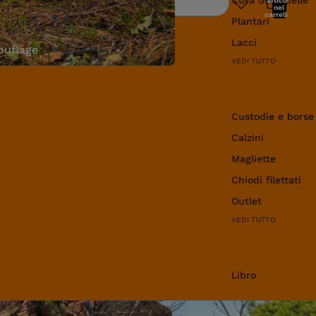
articoli
Ricerca
nel
carrello:
Plantari
0
Lacci
uflage
VEDI TUTTO
Abbigliamento e 
Custodie e borse
Calzini
Magliette
Chiodi filettati
Outlet
VEDI TUTTO
Libro
Libro