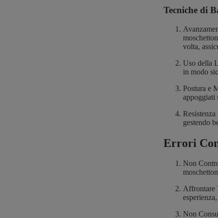
Tecniche di B
Avanzament
moschettoni
volta, assi
Uso della L
in modo sic
Postura e M
appoggiati s
Resistenza 
gestendo be
Errori Com
Non Control
moschettoni
Affrontare V
esperienza,
Non Consult