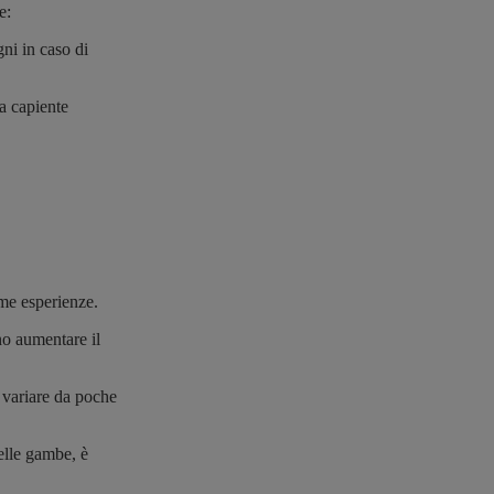
e:
gni in caso di
a capiente
rime esperienze.
no aumentare il
ò variare da poche
nelle gambe, è