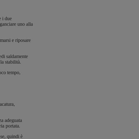
 i due
ganciare uno alla
marsi e riposare
iedi saldamente
a stabilità.
poco tempo,
acatura,
nza adeguata
ia portata.
se, quindi è