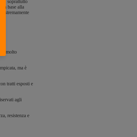
ate, soprattutto
e in base alla
ati estremamente
orto molto
ampicata, ma è
n tratti esposti e
servati agli
za, resistenza e