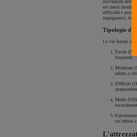
movimenti delle tr
nei paesi montuosi
difficoltà e posso
impegnativi, riserv
Tipologie di v
Le vie ferrate si 
Facile (F): 
frequenti.
Moderata (M
adatta a ch
Difficile (
strapiomban
Molto Diffi
escursionist
Estremament
un’ottima c
L'attrezzat