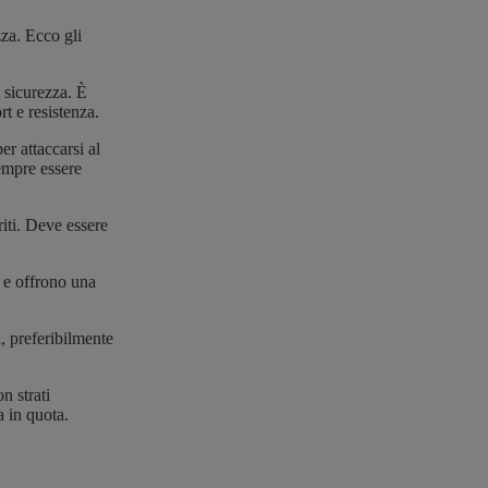
zza. Ecco gli
 sicurezza. È
t e resistenza.
er attaccarsi al
empre essere
iti. Deve essere
o e offrono una
, preferibilmente
n strati
a in quota.