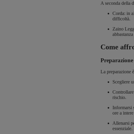
A seconda della di
Corda: in a
difficoltà.
Zaino Legge
abbastanza 
Come affro
Preparazione 
La preparazione è
Scegliere un
Controllare
rischio.
Informarsi 
ore a intere
Allenarsi p
essenziale.