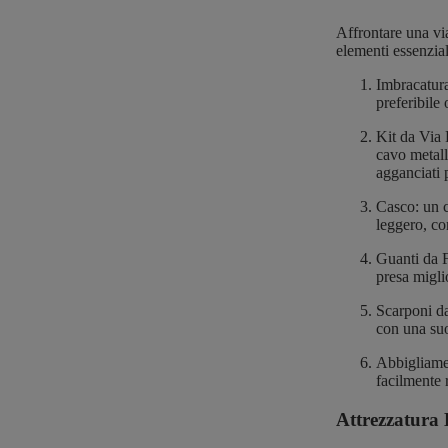
Affrontare una via
elementi essenzia
Imbracatura
preferibile
Kit da Via F
cavo metall
agganciati 
Casco: un c
leggero, c
Guanti da F
presa migli
Scarponi d
con una suo
Abbigliamen
facilmente 
Attrezzatura 