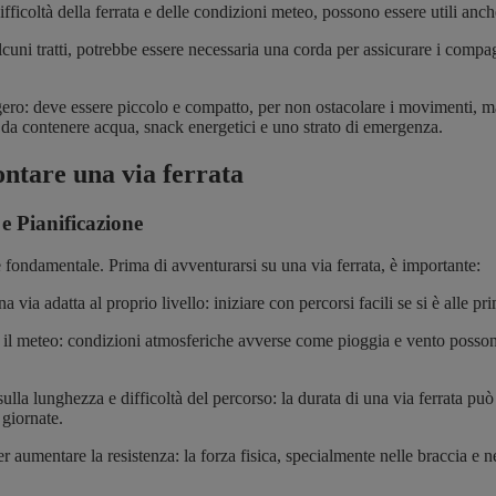
fficoltà della ferrata e delle condizioni meteo, possono essere utili anch
lcuni tratti, potrebbe essere necessaria una corda per assicurare i compa
ro: deve essere piccolo e compatto, per non ostacolare i movimenti, m
da contenere acqua, snack energetici e uno strato di emergenza.
ntare una via ferrata
e Pianificazione
 fondamentale. Prima di avventurarsi su una via ferrata, è importante:
a via adatta al proprio livello: iniziare con percorsi facili se si è alle p
 il meteo: condizioni atmosferiche avverse come pioggia e vento posso
sulla lunghezza e difficoltà del percorso: la durata di una via ferrata pu
 giornate.
er aumentare la resistenza: la forza fisica, specialmente nelle braccia e 