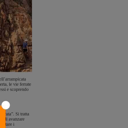
ell’arrampicata
rta, le vie ferrate
tessi e scoprendo
errata”. Si tratta
ono di avanzare
ilitare i