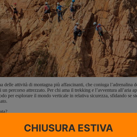
na delle attività di montagna più affascinanti, che coniuga l’adrenalina d
i un percorso attrezzato. Per chi ama il trekking e l’avventura all’aria ape
do per esplorare il mondo verticale in relativa sicurezza, sfidando se s
ato.
ata?
rata” deriva dall’italiano e significa letteralmente “via ferrata” o “strada f
rezzato in parete, dotato di cavi metallici, scalette e staffe, che permett
rticali o esposti. Nata nelle Alpi durante la Prima Guerra Mondiale per fac