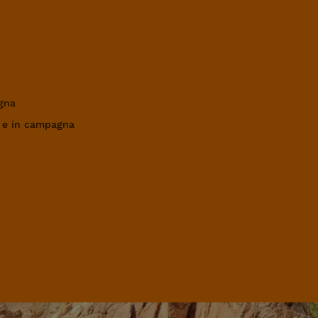
gna
a e in campagna