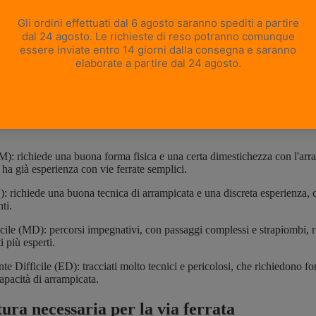
uppe, oggi la via ferrata è diventata una delle attività outdoor più pratic
 come Italia, Francia, Austria e Svizzera. Le vie ferrate sono classificat
no variare da percorsi semplici, adatti anche a principianti, fino a tracci
ati a esperti alpinisti.
ia ferrata
suddividono generalmente in cinque categorie di difficoltà:
adatta ai principianti, con tratti in pendenza lieve e attrezzature di supp
): richiede una buona forma fisica e una certa dimestichezza con l'arr
i ha già esperienza con vie ferrate semplici.
D): richiede una buona tecnica di arrampicata e una discreta esperienza, co
ti.
cile (MD): percorsi impegnativi, con passaggi complessi e strapiombi, ri
i più esperti.
e Difficile (ED): tracciati molto tecnici e pericolosi, che richiedono for
apacità di arrampicata.
ura necessaria per la via ferrata