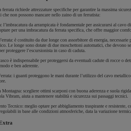
 ferrata richiede attrezzature specifiche per garantire la massima sicure
li che non possono mancare nello zaino di un ferratista:
: l’imbracatura da arrampicata è fondamentale per assicurarsi al cavo di
 optare per una imbracatura da ferrata specifica, che offre maggior comfor
errata: è costituito da due longe con assorbitore di energia, necessarie p
ico. Le longe sono dotate di due moschettoni automatici, che devono s
per proteggere l’escursionista in caso di caduta.
asco è indispensabile per proteggersi da eventuali cadute di rocce o detr
omodo e ben aderente.
errata: i guanti proteggono le mani durante l’utilizzo del cavo metallic
ore.
a Montagna: scegliere
ottimi scarponi
con buona aderenza e suola rigida
la Vibram, aiuta a mantenere stabilità e sicurezza sui passaggi tecnici.
to Tecnico: meglio optare per abbigliamento traspirante e resistente, co
regolabili in base alle condizioni atmosferiche, data la variazione termic
Extra