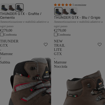
1 recensione
THUNDER GTX - Grafite /
Cemento
THUNDER GTX - Blu / Grigio
Ammortizzazione e stabilità adattive a
Ammortizzazione e stabilità adattive a
ogni passo
ogni passo
€279,00
€279,00
Confronta
Confronta
THUNDER
NEW
GTX
TRAIL
-
LITE
Marrone
GTX
/
-
Sabbia
Marrone
Nocciola