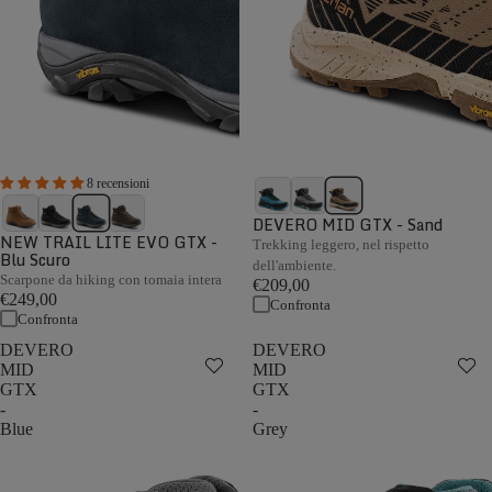
8 recensioni
DEVERO MID GTX - Sand
NEW TRAIL LITE EVO GTX -
Trekking leggero, nel rispetto
Blu Scuro
dell'ambiente.
Scarpone da hiking con tomaia intera
€209,00
€249,00
Confronta
Confronta
DEVERO
DEVERO
MID
MID
GTX
GTX
-
-
Blue
Grey