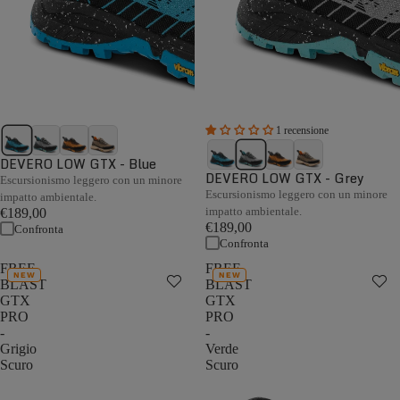
1 recensione
DEVERO LOW GTX - Blue
DEVERO LOW GTX - Grey
Escursionismo leggero con un minore
Escursionismo leggero con un minore
impatto ambientale.
impatto ambientale.
€189,00
€189,00
Confronta
Confronta
FREE
FREE
NEW
NEW
BLAST
BLAST
GTX
GTX
PRO
PRO
-
-
Grigio
Verde
Scuro
Scuro