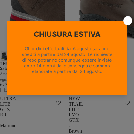
18 recensioni
NEW TRAIL LITE GTX -
Marrone Nocciola
THUNDER GTX - Marrone /
Sabbia
Pelle pieno fiore con trattamento
Hydrobloc®
Ammortizzazione e stabilità adattive a
€235,00
ogni passo
Confronta
€279,00
Confronta
ULTRA
NEW
LITE
TRAIL
GTX
LITE
RR
EVO
-
GTX
Marrone
-
Brown