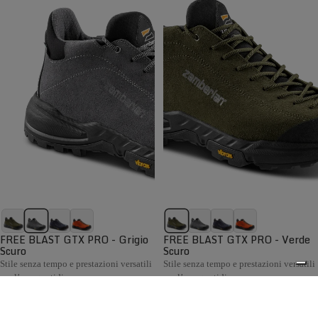
FREE BLAST GTX PRO - Grigio
FREE BLAST GTX PRO - Verde
Scuro
Scuro
Stile senza tempo e prestazioni versatili
Stile senza tempo e prestazioni versatili
per l’uso quotidiano
per l’uso quotidiano
€199,00
€199,00
Confronta
Confronta
La collezione Hiking Uomo Zamberlan comprende scarponi