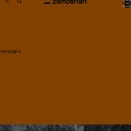
artico
nel
carrell
0
in campagna