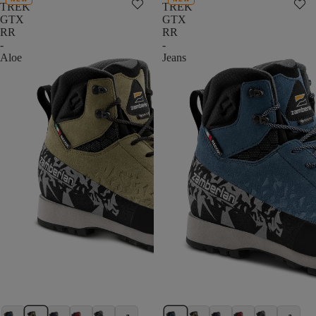
TREK
TREK
GTX
GTX
RR
RR
-
-
Aloe
Jeans