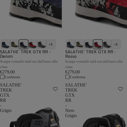
+1
+1
SALATHE' TREK GTX RR -
SALATHE' TREK GTX RR -
Denim
Rosso
Scarpa versatile mid-cut dall'auto alla
Scarpa versatile mid-cut dall'auto alla
cima
cima
€279,00
€279,00
Confronta
Confronta
SALATHE'
SALATHE'
TREK
TREK
GTX
GTX
RR
RR
-
-
Grigio
Nero
Grigio