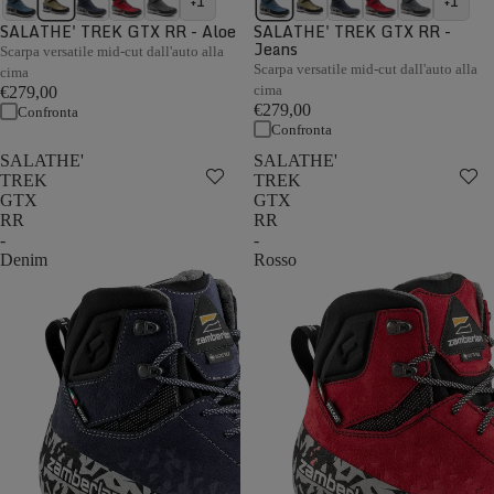
+1
+1
SALATHE' TREK GTX RR - Aloe
SALATHE' TREK GTX RR -
Jeans
Scarpa versatile mid-cut dall'auto alla
Scarpa versatile mid-cut dall'auto alla
cima
cima
€279,00
€279,00
Confronta
Confronta
SALATHE'
SALATHE'
TREK
TREK
GTX
GTX
RR
RR
-
-
Denim
Rosso