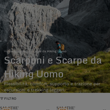
Home
›
Scarponi e Scarpe da Hiking Uomo
Scarponi e Scarpe da
Hiking Uomo
Flessibilità, comfort, supporto e trazione per
escursioni e trekking leggeri.
FILTRO
SALATHE'
SALATHE'
NEW
NEW