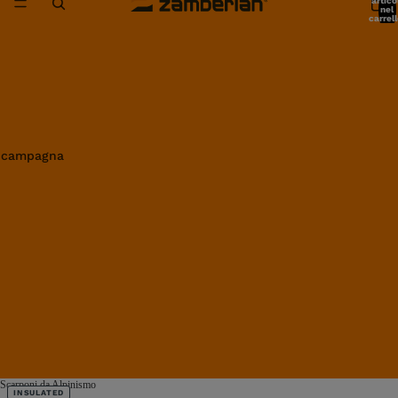
artico
nel
carrell
0
in campagna
Scarponi da Alpinismo
INSULATED