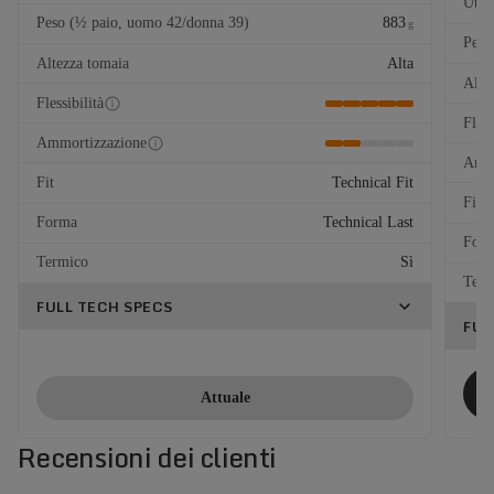
Util
Peso (½ paio, uomo 42/donna 39)
883
g
Peso
Altezza tomaia
Alta
Alte
Flessibilità
Fless
Ammortizzazione
Ammo
Fit
Technical Fit
Fit
Forma
Technical Last
For
Termico
Sì
Term
FULL TECH SPECS
FUL
Attuale
Recensioni dei clienti