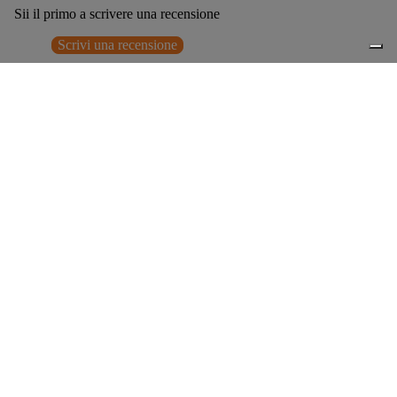
Sii il primo a scrivere una recensione
Scrivi una recensione
Nessun elemento trovato
Potrebbero interessarti anche
€729,00
0
Accessori consigliati
Spedizione gratuita sopra ai 150,00€
Italian Design since 1929
Resi facili entro 14 giorni
Hai bisogno di aiuto?