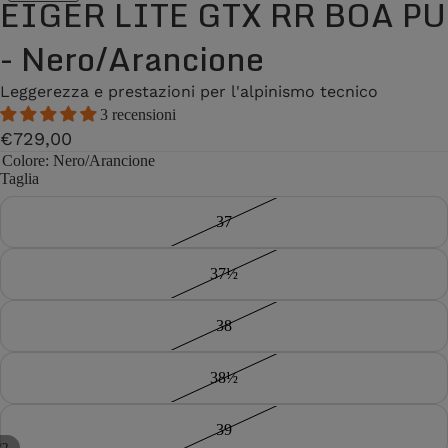
EIGER LITE GTX RR BOA PU
- Nero/Arancione
Leggerezza e prestazioni per l'alpinismo tecnico
3 recensioni
€729,00
Colore
: Nero/Arancione
Taglia
37
37½
38
38½
39
/
2