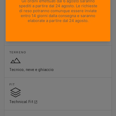
Ammortizzazione minima
Ammortizzazione massima
Ammortizzazione bassa
Ammortizzazione leggera che offre un moderato
assorbimento degli urti, mantenendo una sensazione di
stabilità e reattività. Ideale per le escursioni giornaliere e
per chi cerca un equilibrio tra sensibilità al terreno e
comfort essenziale.
TERRENO
Tecnico, neve e ghiaccio
FIT
Technical Fit