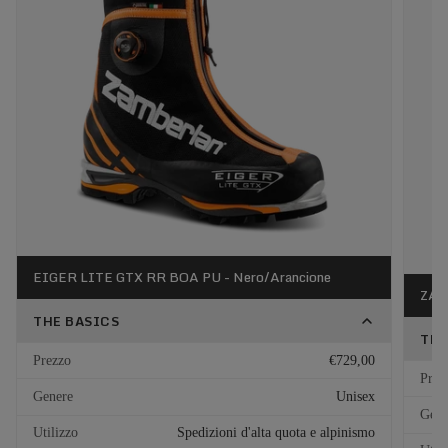
EIGER LITE GTX RR BOA PU - Nero/Arancione
ZAR
THE BASICS
THE
Prezzo
€729,00
Prez
Genere
Unisex
Gene
Utilizzo
Spedizioni d'alta quota e alpinismo