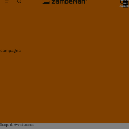
artico
nel
carrell
0
in campagna
Scarpe da Avvicinamento