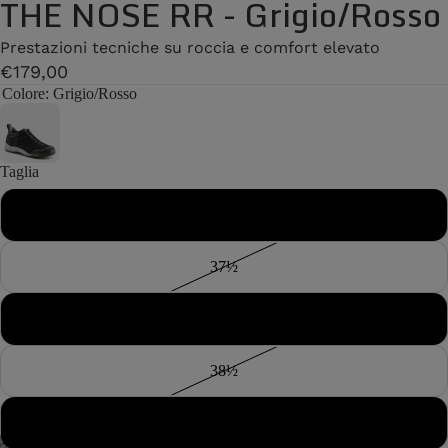
THE NOSE RR - Grigio/Rosso
Prestazioni tecniche su roccia e comfort elevato
€179,00
Colore
: Grigio/Rosso
Taglia
37
37½
38
38½
39
/
7