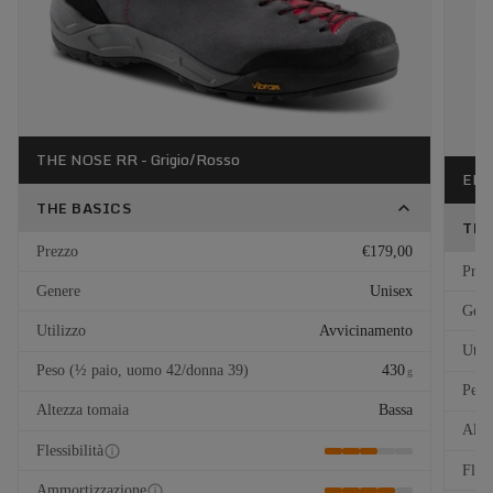
THE NOSE RR - Grigio/Rosso
EL C
THE BASICS
THE
Prezzo
€179,00
Prez
Genere
Unisex
Gene
Utilizzo
Avvicinamento
Util
Peso (½ paio, uomo 42/donna 39)
430
g
Peso
Altezza tomaia
Bassa
Alte
Flessibilità
Fless
Ammortizzazione