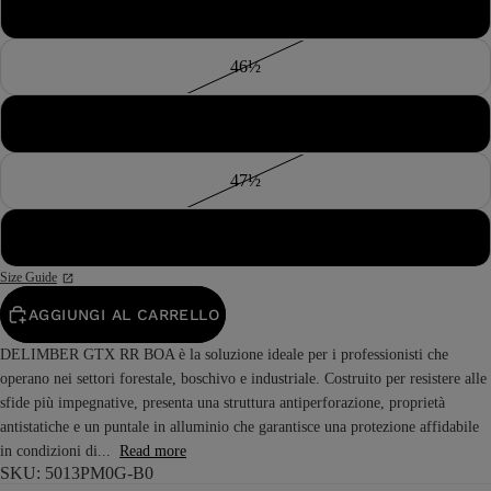
46
46½
47
47½
48
Size Guide
AGGIUNGI AL CARRELLO
DELIMBER GTX RR BOA è la soluzione ideale per i professionisti che
operano nei settori forestale, boschivo e industriale. Costruito per resistere alle
sfide più impegnative, presenta una struttura antiperforazione, proprietà
antistatiche e un puntale in alluminio che garantisce una protezione affidabile
in condizioni di...
Read more
SKU: 5013PM0G-B0