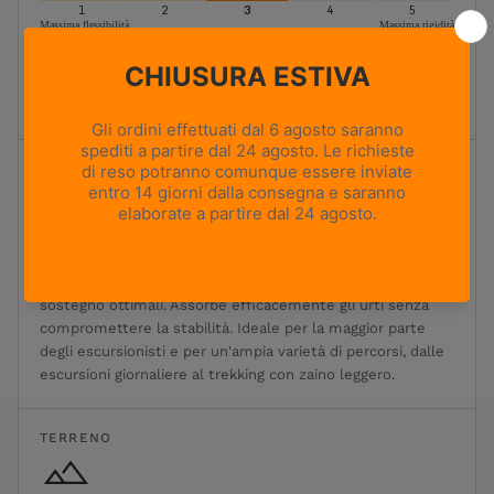
1
2
3
4
5
Massima flessibilità
Massima rigidità
Moderatamente flessibile
Ideale per l'escursionismo e il trekking classici. Offre un
equilibrio ottimale tra flessibilità, sostegno e stabilità.
Ammortizzazione
1
2
3
4
5
Ammortizzazione minima
Ammortizzazione massima
Ammortizzazione moderata
Ammortizzazione equilibrata per un comfort e un
sostegno ottimali. Assorbe efficacemente gli urti senza
compromettere la stabilità. Ideale per la maggior parte
degli escursionisti e per un'ampia varietà di percorsi, dalle
escursioni giornaliere al trekking con zaino leggero.
TERRENO