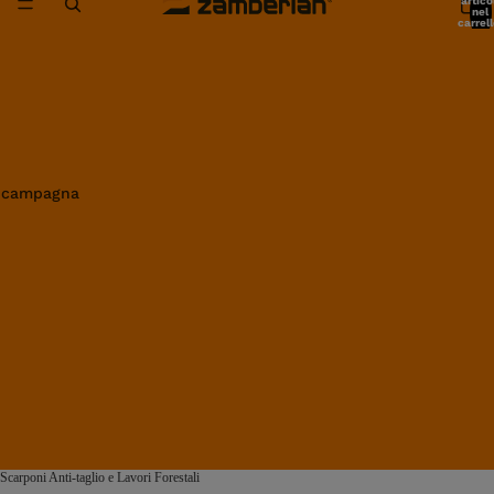
artico
nel
carrell
0
in campagna
Scarponi Anti-taglio e Lavori Forestali