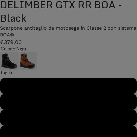
DELIMBER GTX RR BOA -
Black
Scarpone antitaglio da motosega in Classe 2 con sistema
BOA®
€379,00
Colore
: Nero
Taglia
40
40½
41
41½
/
7