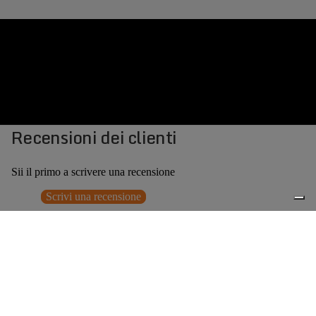
Recensioni dei clienti
Sii il primo a scrivere una recensione
Scrivi una recensione
Nessun elemento trovato
Potrebbero interessarti anche
€379,00
0
Accessori consigliati