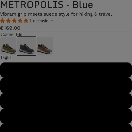
METROPOLIS - Blue
Vibram grip meets suede style for hiking & travel
1 recensione
€169,00
Colore
: Blu
Taglia
40
40½
41
41½
42