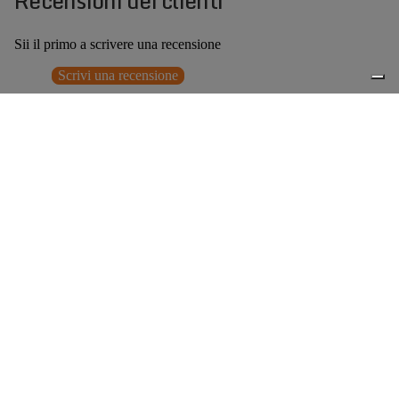
Recensioni dei clienti
Sii il primo a scrivere una recensione
Scrivi una recensione
Nessun elemento trovato
Potrebbero interessarti anche
€169,00
0
Accessori consigliati
Spedizione gratuita sopra ai 150,00€
Italian Design since 1929
Resi facili entro 14 giorni
Hai bisogno di aiuto?