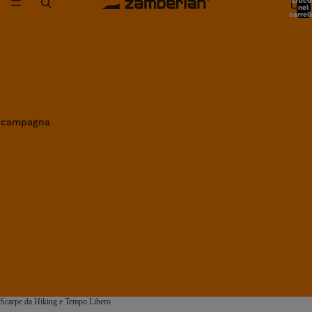
artico
nel
carrell
0
in campagna
Scarpe da Hiking e Tempo Libero