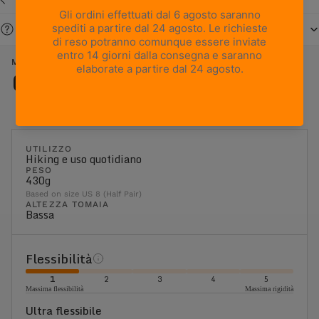
Serve aiuto?
METROPOLIS - BLUE
Caratteristiche
UTILIZZO
Hiking e uso quotidiano
PESO
430g
Based on size US 8 (Half Pair)
ALTEZZA TOMAIA
Bassa
Flessibilità
1
2
3
4
5
Massima flessibilità
Massima rigidità
Ultra flessibile