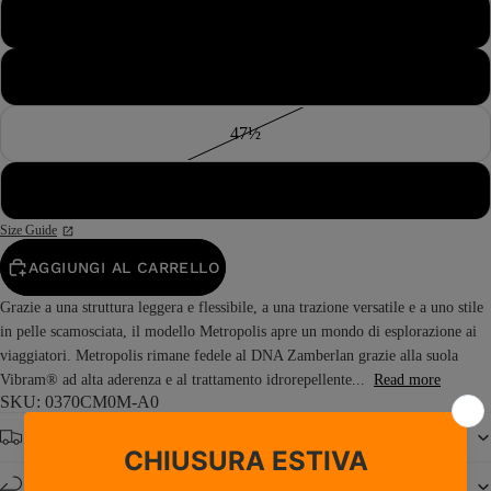
46½
47
47½
48
Size Guide
AGGIUNGI AL CARRELLO
Grazie a una struttura leggera e flessibile, a una trazione versatile e a uno stile
in pelle scamosciata, il modello Metropolis apre un mondo di esplorazione ai
viaggiatori. Metropolis rimane fedele al DNA Zamberlan grazie alla suola
Vibram® ad alta aderenza e al trattamento idrorepellente...
Read more
SKU: 0370CM0M-A0
Spedizione gratuita da € 150
Resi e cambi entro 14 giorni