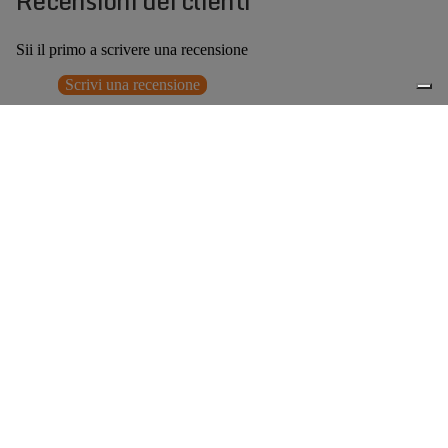
Recensioni dei clienti
Sii il primo a scrivere una recensione
Scrivi una recensione
Nessun elemento trovato
Potrebbero interessarti anche
€169,00
0
Accessori consigliati
Spedizione gratuita sopra ai 150,00€
Italian Design since 1929
Resi facili entro 14 giorni
Hai bisogno di aiuto?