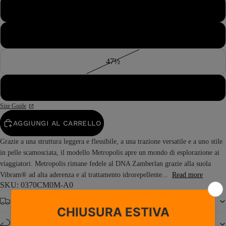
46½
47
47½
48
Size Guide
AGGIUNGI AL CARRELLO
Grazie a una struttura leggera e flessibile, a una trazione versatile e a uno stile
in pelle scamosciata, il modello Metropolis apre un mondo di esplorazione ai
viaggiatori. Metropolis rimane fedele al DNA Zamberlan grazie alla suola
Vibram® ad alta aderenza e al trattamento idrorepellente...
Read more
SKU: 0370CM0M-A0
Spedizione gratuita da € 150
Resi e cambi entro 14 giorni