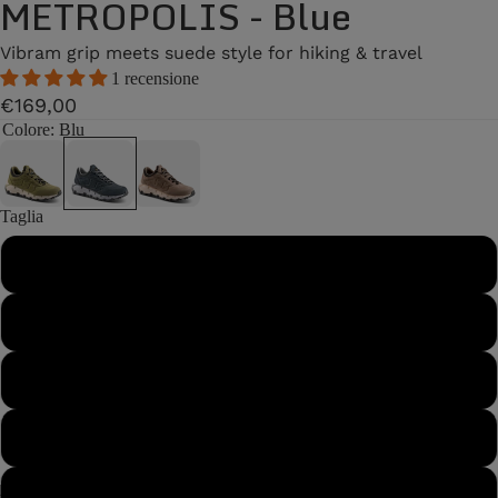
METROPOLIS - Blue
Vibram grip meets suede style for hiking & travel
1 recensione
€169,00
Colore
: Blu
Taglia
40
40½
41
41½
42