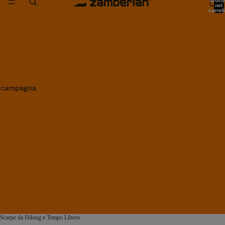
artico
nel
carrell
0
in campagna
Scarpe da Hiking e Tempo Libero