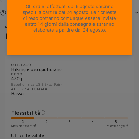
Serve aiuto?
METROPOLIS - BLUE
Caratteristiche
UTILIZZO
Hiking e uso quotidiano
PESO
430g
Based on size US 8 (Half Pair)
ALTEZZA TOMAIA
Bassa
Flessibilità
1
2
3
4
5
Massima flessibilità
Massima rigidità
Ultra flessibile