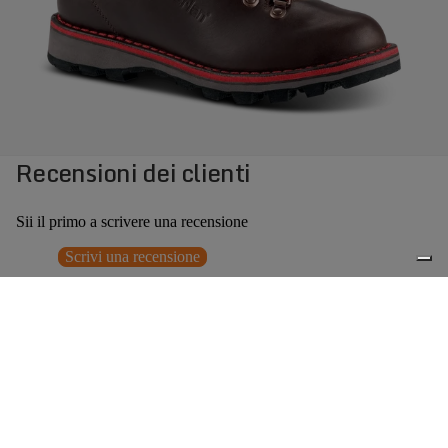
Recensioni dei clienti
Sii il primo a scrivere una recensione
Scrivi una recensione
Nessun elemento trovato
Potrebbero interessarti anche
€349,00
0
Accessori consigliati