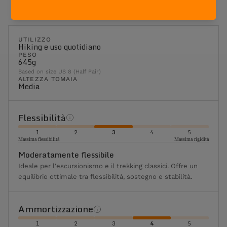
UTILIZZO
Hiking e uso quotidiano
PESO
645g
Based on size US 8 (Half Pair)
ALTEZZA TOMAIA
Media
Flessibilità
1
2
3
4
5
Massima flessibilità
Massima rigidità
Moderatamente flessibile
Ideale per l'escursionismo e il trekking classici. Offre un
equilibrio ottimale tra flessibilità, sostegno e stabilità.
Ammortizzazione
1
2
3
4
5