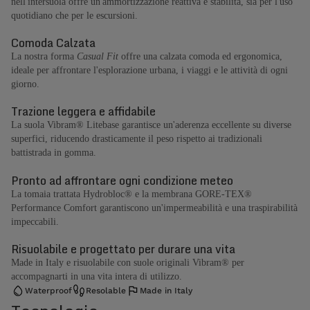
nell'intersuola offre un'ammortizzazione reattiva e stabilità, sia per l'uso
quotidiano che per le escursioni.
Comoda Calzata
La nostra forma
Casual Fit
offre una calzata comoda ed ergonomica,
ideale per affrontare l'esplorazione urbana, i viaggi e le attività di ogni
giorno.
Trazione leggera e affidabile
La suola Vibram® Litebase garantisce un'aderenza eccellente su diverse
superfici, riducendo drasticamente il peso rispetto ai tradizionali
battistrada in gomma.
Pronto ad affrontare ogni condizione meteo
La tomaia trattata Hydrobloc® e la membrana GORE-TEX®
Performance Comfort garantiscono un'impermeabilità e una traspirabilità
impeccabili.
Risuolabile e progettato per durare una vita
Made in Italy e risuolabile con suole originali Vibram® per
accompagnarti in una vita intera di utilizzo.
Waterproof
Resolable
Made in Italy