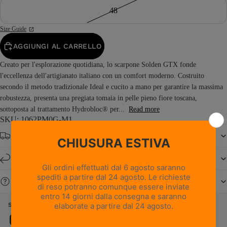
48
Size Guide
AGGIUNGI AL CARRELLO
Creato per l'esplorazione quotidiana, lo scarpone Solden GTX fonde
l'eccellenza dell'artigianato italiano con un comfort moderno. Costruito
secondo il metodo tradizionale Ideal e cucito a mano per garantire la massima
robustezza, presenta una pregiata tomaia in pelle pieno fiore toscana,
sottoposta al trattamento Hydrobloc® per...
Read more
SKU: 1062PM0G-M1
Spedizione gratuita da € 150
Resi e cambi entro 14 giorni
Serve aiuto?
SOLDEN GTX - MARRONE SCURO
Caratteristiche