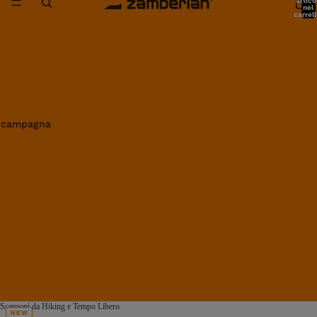
artico
nel
carrell
0
in campagna
Scarponi da Hiking e Tempo Libero
NEW