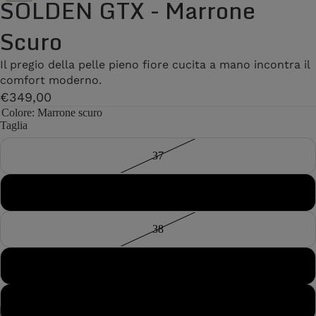
SOLDEN GTX - Marrone
Scuro
Il pregio della pelle pieno fiore cucita a mano incontra il
comfort moderno.
€349,00
Colore
: Marrone scuro
Taglia
37
37½
38
38½
39
13