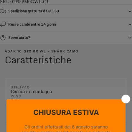
SKU: 0992PM0GWL-C1
Spedizione gratuita da € 150
Resi e cambi entro 14 giorni
Serve aiuto?
ADAK 10 GTX RR WL - SHARK CAMO
Caratteristiche
UTILIZZO
Caccia in montagna
PESO
838g
Based on size US 8 (Half Pair)
ALTEZZA TOMAIA
Alta