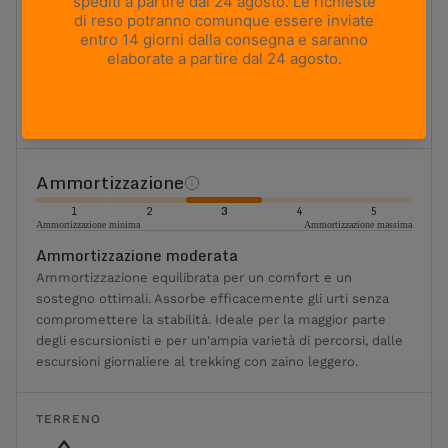
Flessibilità
1
2
3
4
5
Massima flessibilità
Massima rigidità
Moderatamente flessibile
Ideale per l'escursionismo e il trekking classici. Offre un
equilibrio ottimale tra flessibilità, sostegno e stabilità.
Ammortizzazione
1
2
3
4
5
Ammortizzazione minima
Ammortizzazione massima
Ammortizzazione moderata
Ammortizzazione equilibrata per un comfort e un
sostegno ottimali. Assorbe efficacemente gli urti senza
compromettere la stabilità. Ideale per la maggior parte
degli escursionisti e per un'ampia varietà di percorsi, dalle
escursioni giornaliere al trekking con zaino leggero.
TERRENO