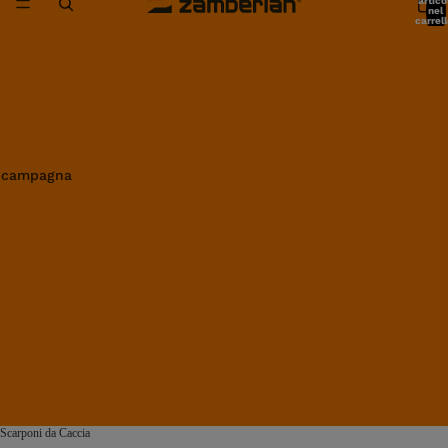
artico
nel
carrell
0
in campagna
Scarponi da Caccia