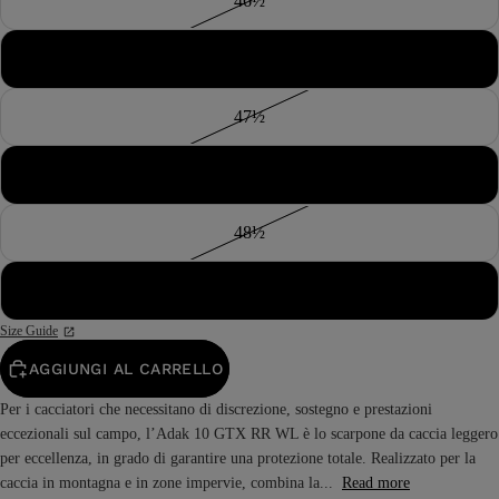
46½
47
47½
48
48½
49
Size Guide
AGGIUNGI AL CARRELLO
Per i cacciatori che necessitano di discrezione, sostegno e prestazioni
eccezionali sul campo, l’Adak 10 GTX RR WL è lo scarpone da caccia leggero
per eccellenza, in grado di garantire una protezione totale. Realizzato per la
caccia in montagna e in zone impervie, combina la...
Read more