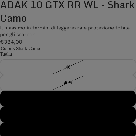
ADAK 10 GTX RR WL - Shark
Camo
Il massimo in termini di leggerezza e protezione totale
per gli scarponi
€384,00
Colore
: Shark Camo
Taglia
40
40½
41
41½
42
/
7