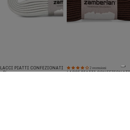
LACCI PIATTI CONFEZIONATI
2 recensioni
- Bianco
LACCI PIATTI CONFEZIONATI
- Marrone Scuro
Lacci piatti di ricambio di alta qualità
Lacci piatti di ricambio di alta qualità
€5,00
€5,00
La collezione Zamberlan dedicata alla cura e manutenzione
0
comprende ricambi originali progettati per mantenere le
prestazioni delle tue calzature, prodotti specifici per la
pulizia e il trattamento della pelle che ne prolungano la
durata, oltre ad accessori pensati per migliorare
l'esperienza d'uso e preservare nel tempo i tuoi scarponi.