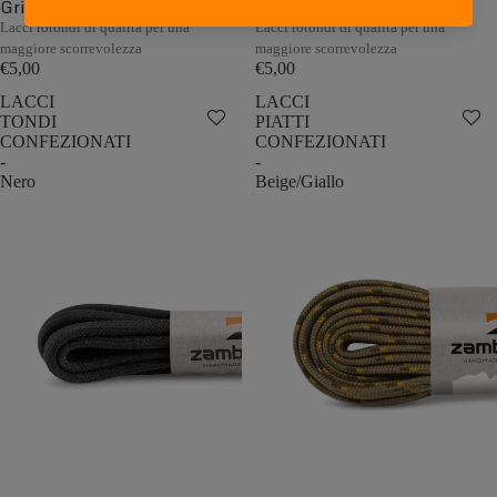
Grigio/Arancio
Fango/Tabacco
Lacci rotondi di qualità per una
Lacci rotondi di qualità per una
maggiore scorrevolezza
maggiore scorrevolezza
€5,00
€5,00
LACCI
LACCI
TONDI
PIATTI
CONFEZIONATI
CONFEZIONATI
-
-
Nero
Beige/Giallo