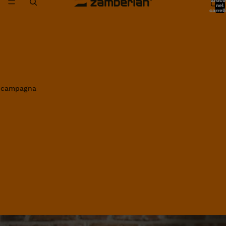
artico
nel
carrell
0
in campagna