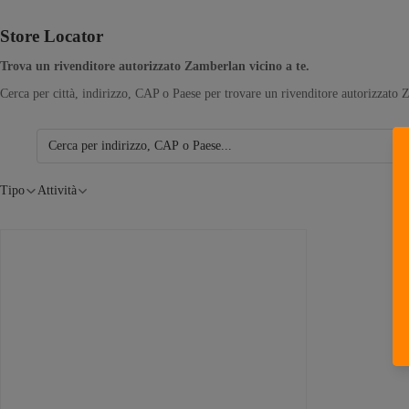
Store Locator
Trova un rivenditore autorizzato Zamberlan vicino a te.
Cerca per città, indirizzo, CAP o Paese per trovare un rivenditore autorizzato Zamb
Tipo
Attività
gna
a e in campagna