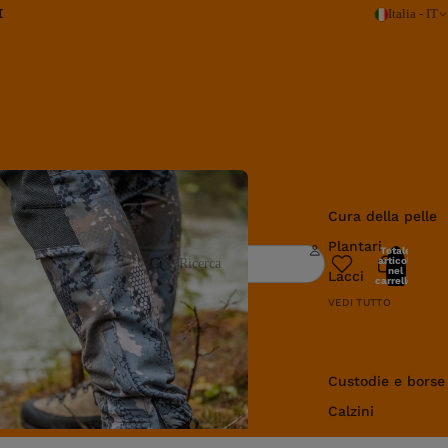
I
Italia - IT
Cura e manutenz
Cura della pelle
Plantari
Totale
articoli
Ricerca
nel
Lacci
carrello:
0
VEDI TUTTO
Abbigliamento e 
Custodie e borse
Calzini
Magliette