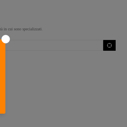
Chiodi filettati
Outlet
VEDI TUTTO
à in cui sono specializzati.
Libro
uflage
Libro